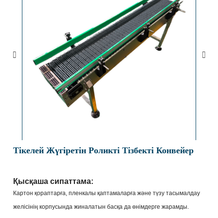
Тікелей Жүгіретін Роликті Тізбекті Конвейер
Қысқаша сипаттама:
Картон қораптарға, пленкалы қаптамаларға және түзу тасымалдау
желісінің корпусында жиналатын басқа да өнімдерге жарамды.