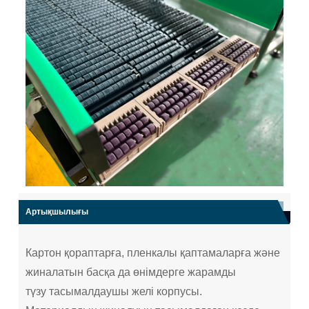
Артықшылығы
Картон қораптарға, пленкалы қаптамаларға және
жиналатын басқа да өнімдерге жарамды
түзу тасымалдаушы желі корпусы.