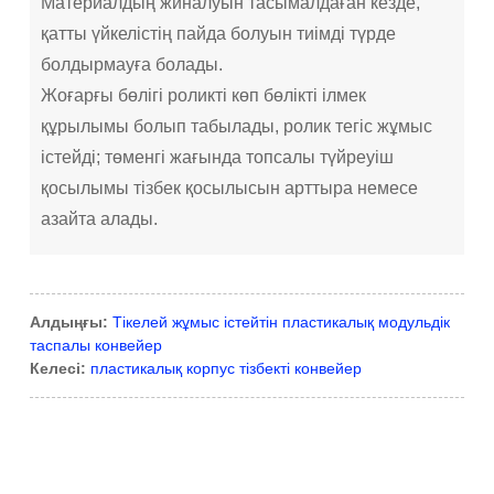
Материалдың жиналуын тасымалдаған кезде,
қатты үйкелістің пайда болуын тиімді түрде
болдырмауға болады.
Жоғарғы бөлігі роликті көп бөлікті ілмек
құрылымы болып табылады, ролик тегіс жұмыс
істейді; төменгі жағында топсалы түйреуіш
қосылымы тізбек қосылысын арттыра немесе
азайта алады.
Алдыңғы:
Тікелей жұмыс істейтін пластикалық модульдік
таспалы конвейер
Келесі:
пластикалық корпус тізбекті конвейер