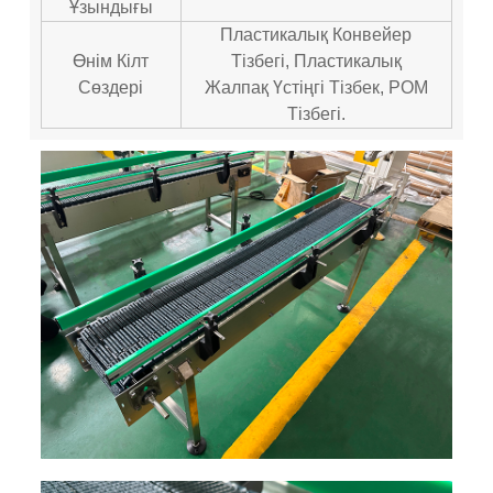
Ұзындығы
Пластикалық Конвейер
Өнім Кілт
Тізбегі, Пластикалық
Сөздері
Жалпақ Үстіңгі Тізбек, POM
Тізбегі.