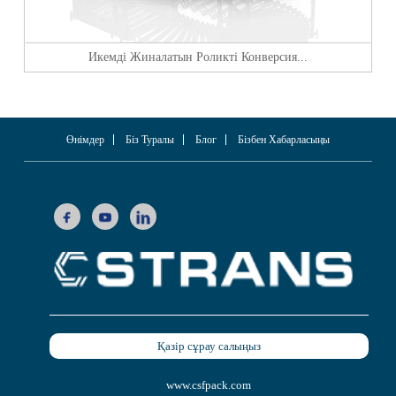
Икемді Жиналатын Роликті Конверсия...
Өнімдер
Біз Туралы
Блог
Бізбен Хабарласыңы
Қазір сұрау салыңыз
www.csfpack.com