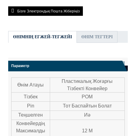
Бізге Электрондық Пошта Жіберіңіз
ӨНІМНІҢ ЕГЖЕЙ-ТЕГЖЕЙІ
ӨНІМ ТЕГТЕРІ
Параметр
Пластикалық Жоғарғы
Өнім Атауы
Тізбекті Конвейер
Тізбек
POM
Pin
Тот Баспайтын Болат
Теңшелген
Иә
Конвейердің
Максималды
12 М