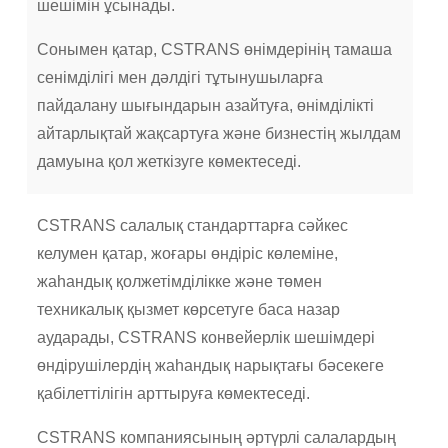
шешімін ұсынады.
Сонымен қатар, CSTRANS өнімдерінің тамаша
сенімділігі мен дәлдігі тұтынушыларға
пайдалану шығындарын азайтуға, өнімділікті
айтарлықтай жақсартуға және бизнестің жылдам
дамуына қол жеткізуге көмектеседі.
CSTRANS салалық стандарттарға сәйкес
келумен қатар, жоғары өндіріс көлеміне,
жаһандық қолжетімділікке және төмен
техникалық қызмет көрсетуге баса назар
аударады, CSTRANS конвейерлік шешімдері
өндірушілердің жаһандық нарықтағы бәсекеге
қабілеттілігін арттыруға көмектеседі.
CSTRANS компаниясының әртүрлі салалардың