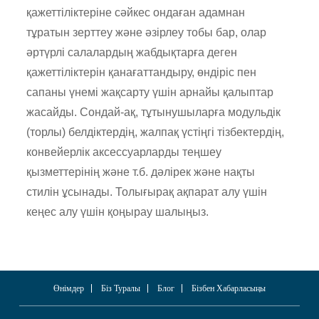
қажеттіліктеріне сәйкес ондаған адамнан
тұратын зерттеу және әзірлеу тобы бар, олар
әртүрлі салалардың жабдықтарға деген
қажеттіліктерін қанағаттандыру, өндіріс пен
сапаны үнемі жақсарту үшін арнайы қалыптар
жасайды. Сондай-ақ, тұтынушыларға модульдік
(торлы) белдіктердің, жалпақ үстіңгі тізбектердің,
конвейерлік аксессуарларды теңшеу
қызметтерінің және т.б. дәлірек және нақты
стилін ұсынады. Толығырақ ақпарат алу үшін
кеңес алу үшін қоңырау шалыңыз.
Өнімдер
Біз Туралы
Блог
Бізбен Хабарласыңы