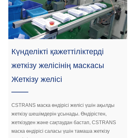
Күнделікті қажеттіліктерді
жеткізу желісінің маскасы
Жеткізу желісі
CSTRANS маска өндірісі желісі үшін ақылды
жеткізу шешімдерін ұсынады. Өндірістен,
жеткізуден және сақтаудан бастап, CSTRANS
маска өндірісі саласы үшін тамаша жеткізу