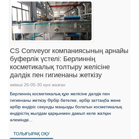
CS Conveyor компаниясының арнайы
буферлік үстелі: Берлиннің
косметикалық толтыру желісіне
дәлдік пен гигиенаны жеткізу
әкімші 26-05-30 күні жазған
Берлиннің косметикалық құю желісіне дәлдік пен
гигиенаны жеткізу Әрбір бөтелке, әрбір заттаңба және
әрбір өндіріс секунды маңызды болатын косметикалық
өндірістің жылдам қарқынмен дамып келе жатқан
әлемінде...
ТОЛЫҒЫРАҚ ОҚУ