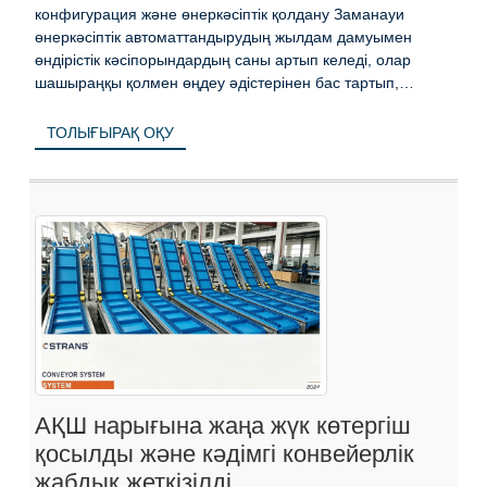
конфигурация және өнеркәсіптік қолдану Заманауи
өнеркәсіптік автоматтандырудың жылдам дамуымен
өндірістік кәсіпорындардың саны артып келеді, олар
шашыраңқы қолмен өңдеу әдістерінен бас тартып,
құрылыс жұмыстарын жүргізуде...
ТОЛЫҒЫРАҚ ОҚУ
АҚШ нарығына жаңа жүк көтергіш
қосылды және кәдімгі конвейерлік
жабдық жеткізілді