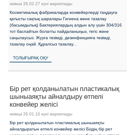
әкімші 26.02.27 күні жариялады
Косметикалық фабрикаларда конвейерлерді таңдауға
қатысты сақтық шаралары Гигиена және тазалау
(басымдылық) Бактериялардың алдын алу үшін 304/316
тот баспайтын болатты пайдаланыңыз, тегіс және
саңылаусыз. Жууға төзімді, дезинфекцияға төзімді,
тазалау оңай. Құралсыз тазалау...
ТОЛЫҒЫРАҚ ОҚУ
Бір рет қолданылатын пластикалық
шыныаяқты айналдыру өтпелі
конвейер желісі
әкімші 26.01.10 күні жариялады
Бір рет қолданылатын пластикалық шыныаяқты
айналдыратын өтпелі конвейер желісі Біздің бір рет