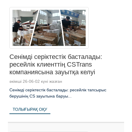
Сенімді серіктестік басталады:
ресейлік клиенттің CSTrans
компаниясына зауытқа келуі
әкімші 26-06-02 күні жазған
Сенімді серіктестік басталады: ресейлік тапсырыс
берушінің CS зауытына баруы...
ТОЛЫҒЫРАҚ ОҚУ