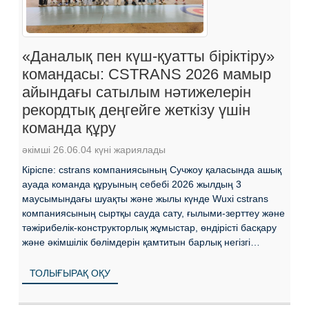
«Даналық пен күш-қуатты біріктіру»
командасы: CSTRANS 2026 мамыр
айындағы сатылым нәтижелерін
рекордтық деңгейге жеткізу үшін
команда құру
әкімші 26.06.04 күні жариялады
Кіріспе: cstrans компаниясының Сучжоу қаласында ашық
ауада команда құруының себебі 2026 жылдың 3
маусымындағы шуақты және жылы күнде Wuxi cstrans
компаниясының сыртқы сауда сату, ғылыми-зерттеу және
тәжірибелік-конструкторлық жұмыстар, өндірісті басқару
және әкімшілік бөлімдерін қамтитын барлық негізгі
қызметкерлері жолға шықты...
ТОЛЫҒЫРАҚ ОҚУ