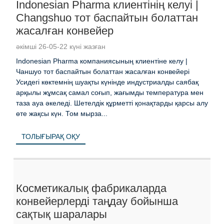
Indonesian Pharma клиентінің келуі |
Changshuo тот баспайтын болаттан
жасалған конвейер
әкімші 26-05-22 күні жазған
Indonesian Pharma компаниясының клиентіне келу |
Чаншуо тот баспайтын болаттан жасалған конвейері
Усидегі көктемнің шуақты күнінде индустриалды саябақ
арқылы жұмсақ самал соғып, жағымды температура мен
таза ауа әкеледі. Шетелдік құрметті қонақтарды қарсы алу
өте жақсы күн. Том мырза...
ТОЛЫҒЫРАҚ ОҚУ
Косметикалық фабрикаларда
конвейерлерді таңдау бойынша
сақтық шаралары