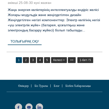
әкімші 25-08-30 күні жазған
Жаңа энергия көліктерінің интеллектуалды өндіріс желісі
Жоғары модульдік және жеңілдетілген дизайн
Жеңілдетілген негізгі компоненттер: Электр көлігінің негізі
«үш электрлік жүйе» (батарея, қозғалтқыш және
электрондық басқару жүйесі) болып табылады...
ТОЛЫҒЫРАҚ ОҚУ
1
2
3
4
5
Келесі >
>>
1-бет / 5
Өнімдер
Біз Туралы
Блог
Бізбен Хабарласыңы