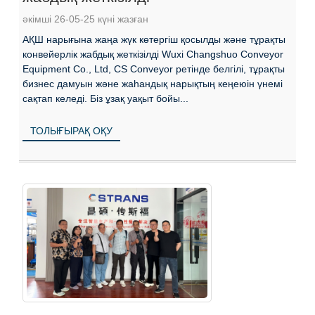
әкімші 26-05-25 күні жазған
АҚШ нарығына жаңа жүк көтергіш қосылды және тұрақты
конвейерлік жабдық жеткізілді Wuxi Changshuo Conveyor
Equipment Co., Ltd, CS Conveyor ретінде белгілі, тұрақты
бизнес дамуын және жаһандық нарықтың кеңеюін үнемі
сақтап келеді. Біз ұзақ уақыт бойы...
ТОЛЫҒЫРАҚ ОҚУ