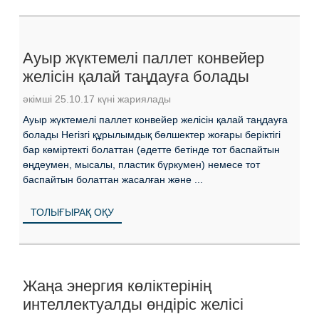
Ауыр жүктемелі паллет конвейер
желісін қалай таңдауға болады
әкімші 25.10.17 күні жариялады
Ауыр жүктемелі паллет конвейер желісін қалай таңдауға
болады Негізгі құрылымдық бөлшектер жоғары беріктігі
бар көміртекті болаттан (әдетте бетінде тот баспайтын
өңдеумен, мысалы, пластик бүркумен) немесе тот
баспайтын болаттан жасалған және ...
ТОЛЫҒЫРАҚ ОҚУ
Жаңа энергия көліктерінің
интеллектуалды өндіріс желісі