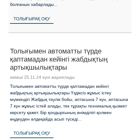
болғанын хабарлады...
ТОЛЫҒЫРАҚ ОҚУ
Толығымен автоматты түрде
қаптамадан кейінгі жабдықтың
артықшылықтары
әкімші 25.11.24 күні жариялады
Толығымен автоматты түрде қаптамадан кейінгі
жабдықтың артықшылықтары Үздіксіз жұмыс істеу
мүмкіндігі Жабдық тәулік бойы, аптасына 7 күн, аптасына
7 күн жұмыс істей алады, тек тұрақты техникалық қызмет
көрсету қажет. Бір қондырғының өнімділігі қолмен
өңдеуден әлдеқайда асып түседі...
ТОЛЫҒЫРАҚ ОҚУ