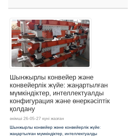
Шынжырлы конвейер және
конвейерлік жүйе: жаңартылған
мүмкіндіктер, интеллектуалды
конфигурация және өнеркәсіптік
қолдану
әкімші 26-05-27 күні жазған
Шынжырлы конвейер және конвейерлік жүйе:
жаңартылған мүмкіндіктер, интеллектуалды