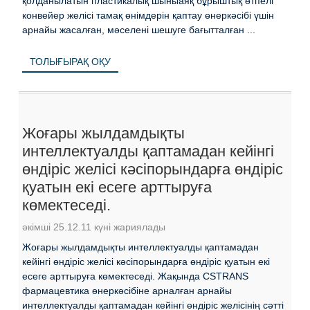
қолданылатын пластикалық шыныаяқ бұрыштық өтпелі
конвейер желісі тамақ өнімдерін қаптау өнеркәсібі үшін
арнайы жасалған, мәселені шешуге бағытталған ...
ТОЛЫҒЫРАҚ ОҚУ
Жоғары жылдамдықты
интеллектуалды қаптамадан кейінгі
өндіріс желісі кәсіпорындарға өндіріс
қуатын екі есеге арттыруға
көмектеседі.
әкімші 25.12.11 күні жариялады
Жоғары жылдамдықты интеллектуалды қаптамадан
кейінгі өндіріс желісі кәсіпорындарға өндіріс қуатын екі
есеге арттыруға көмектеседі. Жақында CSTRANS
фармацевтика өнеркәсібіне арналған арнайы
интеллектуалды қаптамадан кейінгі өндіріс желісінің сәтті