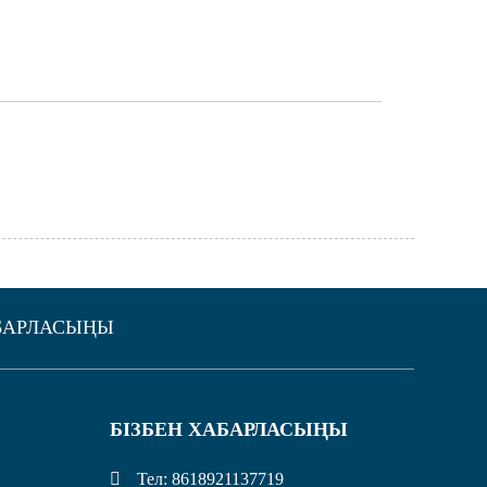
АБАРЛАСЫҢЫ
БІЗБЕН ХАБАРЛАСЫҢЫ
Тел: 8618921137719