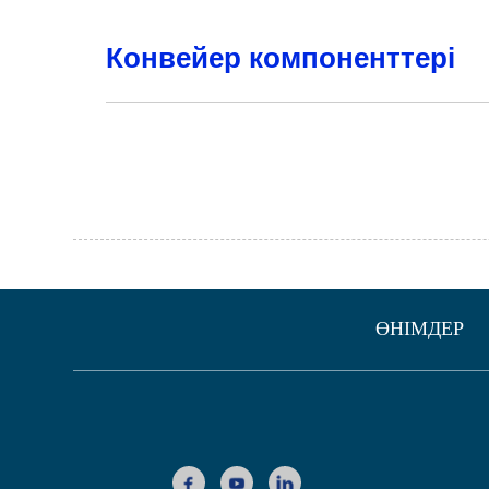
Конвейер компоненттері
ӨНІМДЕР