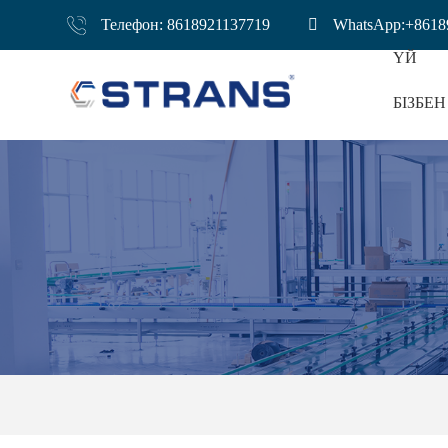
Телефон: 8618921137719
WhatsApp:+8618
ҮЙ
БІЗБЕ
Буға Пісіріл