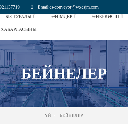
921137719
Email:cs-conveyor@wxcsjm.com
БІЗ ТУРАЛЫ
ӨНІМДЕР
ӨНЕРКӘСІП
Н ХАБАРЛАСЫҢЫ
ген Тоқаш Конвейері
Литий Батареясы Конвей
БЕЙНЕЛЕР
ҮЙ
БЕЙНЕЛЕР