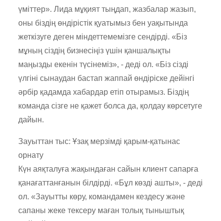
үміттер». Лида мұқият тыңдап, жазбалар жазып,
оны біздің өндірістік қуатымыз бен уақытында
жеткізуге деген міндеттемемізге сендірді. «Біз
мұның сіздің бизнесіңіз үшін қаншалықты
маңызды екенін түсінеміз», - деді ол. «Біз сізді
үлгіні сынаудан бастап жаппай өндіріске дейінгі
әрбір қадамда хабардар етіп отырамыз. Біздің
команда сізге не қажет болса да, қолдау көрсетуге
дайын.
Зауыттан тыс: Ұзақ мерзімді қарым-қатынас
орнату
Күн аяқталуға жақындаған сайын клиент сапарға
қанағаттанғанын білдірді. «Бұл көзді ашты», - деді
ол. «Зауытты көру, командамен кездесу және
сапаны жеке тексеру маған толық тыныштық