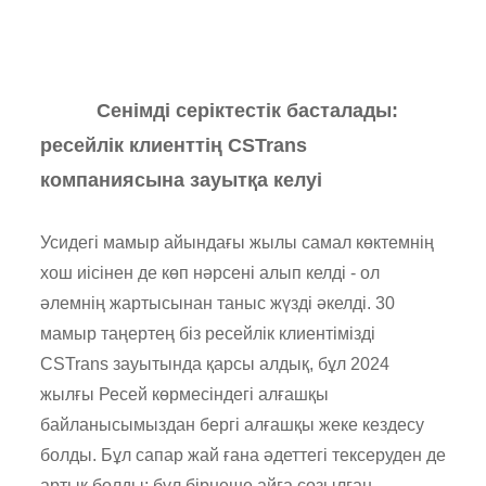
Сенімді серіктестік басталады:
ресейлік клиенттің CSTrans
компаниясына зауытқа келуі
Усидегі мамыр айындағы жылы самал көктемнің
хош иісінен де көп нәрсені алып келді - ол
әлемнің жартысынан таныс жүзді әкелді. 30
мамыр таңертең біз ресейлік клиентімізді
CSTrans зауытында қарсы алдық, бұл 2024
жылғы Ресей көрмесіндегі алғашқы
байланысымыздан бергі алғашқы жеке кездесу
болды. Бұл сапар жай ғана әдеттегі тексеруден де
артық болды; бұл бірнеше айға созылған