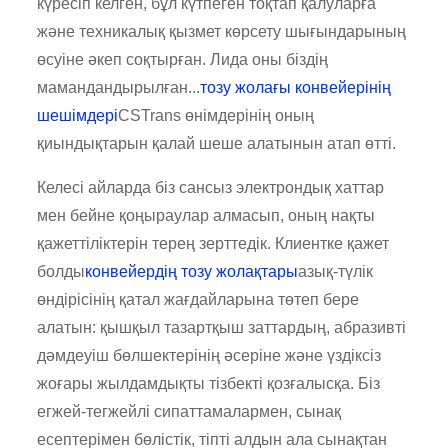
күресіп келген, бұл күтпеген тоқтап қалуларға
және техникалық қызмет көрсету шығындарының
өсуіне әкеп соқтырған. Лида оны біздің
мамандандырылған...
тозу жолағы конвейерінің
шешімдері
CSTrans өнімдерінің оның
қиындықтарын қалай шеше алатынын атап өтті.
Келесі айларда біз сансыз электрондық хаттар
мен бейне қоңыраулар алмасып, оның нақты
қажеттіліктерін терең зерттедік. Клиентке қажет
болды
конвейердің тозу жолақтары
азық-түлік
өндірісінің қатал жағдайларына төтеп бере
алатын: қышқыл тазартқыш заттардың, абразивті
дәмдеуіш бөлшектерінің әсеріне және үздіксіз
жоғары жылдамдықты тізбекті қозғалысқа. Біз
егжей-тегжейлі сипаттамалармен, сынақ
есептерімен бөлістік, тіпті алдын ала сынақтан