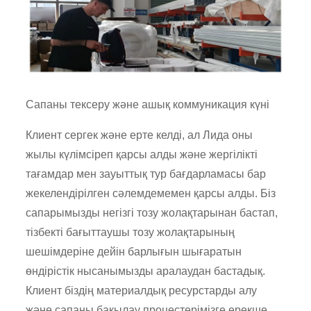
Сапаны тексеру және ашық коммуникация күні
Клиент сергек және ерте келді, ал Лида оны
жылы күлімсіреп қарсы алды және жергілікті
тағамдар мен зауыттық тур бағдарламасы бар
жекелендірілген сәлемдемемен қарсы алды. Біз
сапарымызды негізгі тозу жолақтарынан бастап,
тізбекті бағыттаушы тозу жолақтарының
шешімдеріне дейін барлығын шығаратын
өндірістік нысанымызды аралаудан бастадық.
Клиент біздің материалдық ресурстарды алу
және сапаны бақылау процестерімізге ерекше