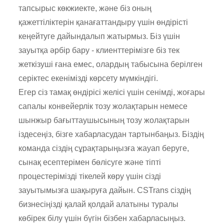
тапсырыс көкжиекте, және біз оның
қажеттіліктерін қанағаттандыру үшін өндірісті
кеңейтуге дайындалып жатырмыз. Біз үшін
зауытқа әрбір бару - клиенттерімізге біз тек
жеткізуші ғана емес, олардың табысына берілген
серіктес екенімізді көрсету мүмкіндігі.
Егер сіз тамақ өндірісі желісі үшін сенімді, жоғары
сапалы конвейерлік тозу жолақтарын немесе
шынжыр бағыттаушысының тозу жолақтарын
іздесеңіз, бізге хабарласудан тартынбаңыз. Біздің
команда сіздің сұрақтарыңызға жауап беруге,
сынақ есептерімен бөлісуге және тіпті
процестерімізді тікелей көру үшін сізді
зауытымызға шақыруға дайын. CSTrans сіздің
бизнесіңізді қалай қолдай алатыны туралы
көбірек білу үшін бүгін бізбен хабарласыңыз.