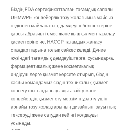
Біздің FDA сертификатталған тағамдық сапалы
UHMWPE конвейерлік тозу жолағымыз майсыз
өздігінен майланатын, дәмдеуіш бөлшектеріне
қарсы абразивті емес және қышқылмен тазалау
қасиеттеріне ие, HACCP тағамдық жанасу
стандарттарына толық сәйкес келеді. Дүние
жүзіндегі тағамдық дәмдеуіштерге, сусындарға,
фармацевтикалық және косметикалық
өндірушілерге қызмет көрсете отырып, біздің
кәсіби командамыз сіздің техникалық қызмет
көрсету шығындарыңызды азайту және
конвейердің қызмет ету мерзімін ұзарту үшін
арнайы тозу жолақтарының дизайнын, зауыттық
тексеруді және сатудан кейінгі қолдауды
ұсынады.