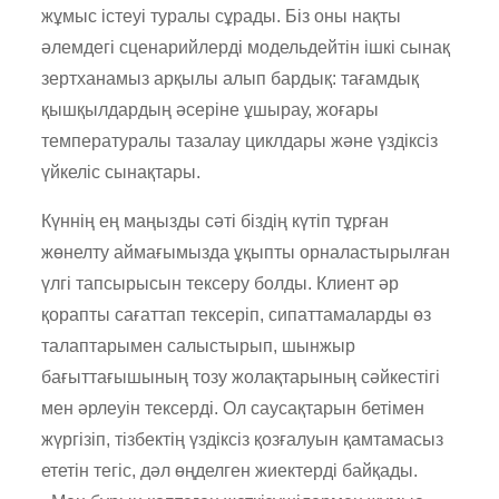
жұмыс істеуі туралы сұрады. Біз оны нақты
әлемдегі сценарийлерді модельдейтін ішкі сынақ
зертханамыз арқылы алып бардық: тағамдық
қышқылдардың әсеріне ұшырау, жоғары
температуралы тазалау циклдары және үздіксіз
үйкеліс сынақтары.
Күннің ең маңызды сәті біздің күтіп тұрған
жөнелту аймағымызда ұқыпты орналастырылған
үлгі тапсырысын тексеру болды. Клиент әр
қорапты сағаттап тексеріп, сипаттамаларды өз
талаптарымен салыстырып, шынжыр
бағыттағышының тозу жолақтарының сәйкестігі
мен әрлеуін тексерді. Ол саусақтарын бетімен
жүргізіп, тізбектің үздіксіз қозғалуын қамтамасыз
ететін тегіс, дәл өңделген жиектерді байқады.