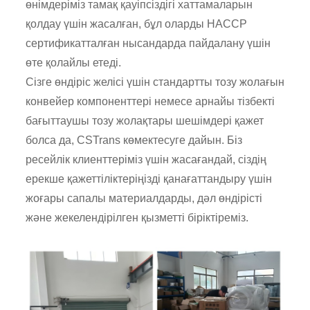
өнімдеріміз тамақ қауіпсіздігі хаттамаларын
қолдау үшін жасалған, бұл оларды HACCP
сертификатталған нысандарда пайдалану үшін
өте қолайлы етеді.
Сізге өндіріс желісі үшін стандартты тозу жолағын
конвейер компоненттері немесе арнайы тізбекті
бағыттаушы тозу жолақтары шешімдері қажет
болса да, CSTrans көмектесуге дайын. Біз
ресейлік клиенттеріміз үшін жасағандай, сіздің
ерекше қажеттіліктеріңізді қанағаттандыру үшін
жоғары сапалы материалдарды, дәл өндірісті
және жекелендірілген қызметті біріктіреміз.