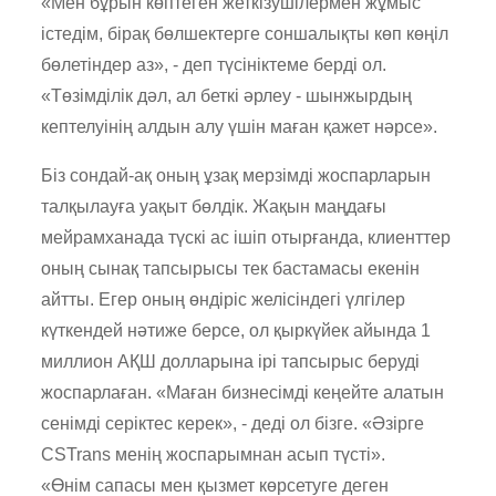
«Мен бұрын көптеген жеткізушілермен жұмыс
істедім, бірақ бөлшектерге соншалықты көп көңіл
бөлетіндер аз», - деп түсініктеме берді ол.
«Төзімділік дәл, ал беткі әрлеу - шынжырдың
кептелуінің алдын алу үшін маған қажет нәрсе».
Біз сондай-ақ оның ұзақ мерзімді жоспарларын
талқылауға уақыт бөлдік. Жақын маңдағы
мейрамханада түскі ас ішіп отырғанда, клиенттер
оның сынақ тапсырысы тек бастамасы екенін
айтты. Егер оның өндіріс желісіндегі үлгілер
күткендей нәтиже берсе, ол қыркүйек айында 1
миллион АҚШ долларына ірі тапсырыс беруді
жоспарлаған. «Маған бизнесімді кеңейте алатын
сенімді серіктес керек», - деді ол бізге. «Әзірге
CSTrans менің жоспарымнан асып түсті».
«Өнім сапасы мен қызмет көрсетуге деген