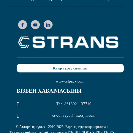
Қазір сұрау салыңыз
www.csfpack.com
БІЗБЕН ХАБАРЛАСЫҢЫ
Тел: 8618921137719
cs-conveyor@wxcsjm.com
© Авторлық құқық - 2010-2025: Барлық құқықтар қорғалған.
Танымал өнімдер
-
Сайт картасы
-
ҮЗДІК БЛОГ
-
ҮЗДІК ІЗДЕУ