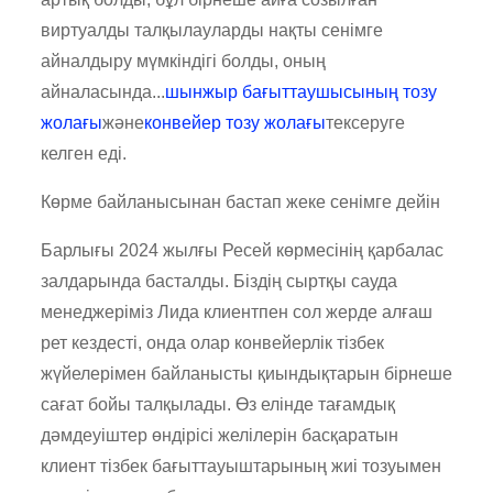
виртуалды талқылауларды нақты сенімге
айналдыру мүмкіндігі болды, оның
айналасында...
шынжыр бағыттаушысының тозу
жолағы
және
конвейер тозу жолағы
тексеруге
келген еді.
Көрме байланысынан бастап жеке сенімге дейін
Барлығы 2024 жылғы Ресей көрмесінің қарбалас
залдарында басталды. Біздің сыртқы сауда
менеджеріміз Лида клиентпен сол жерде алғаш
рет кездесті, онда олар конвейерлік тізбек
жүйелерімен байланысты қиындықтарын бірнеше
сағат бойы талқылады. Өз елінде тағамдық
дәмдеуіштер өндірісі желілерін басқаратын
клиент тізбек бағыттауыштарының жиі тозуымен